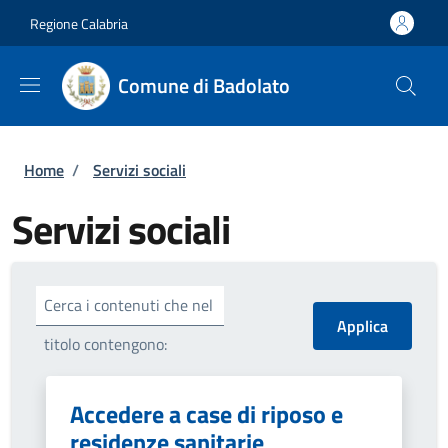
Salta al contenuto principale
Skip to footer content
Regione Calabria
Comune di Badolato
Briciole di pane
Home
/
Servizi sociali
Servizi sociali
Cerca i contenuti che nel
titolo contengono:
Accedere a case di riposo e
residenze sanitarie