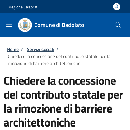
Salta al contenuto principale
Skip to footer content
Regione Calabria
Comune di Badolato
Briciole di pane
Home
/
Servizi sociali
/
Chiedere la concessione del contributo statale per la
rimozione di barriere architettoniche
Chiedere la concessione
del contributo statale per
la rimozione di barriere
architettoniche