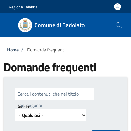
Salta al contenuto principale
Skip to footer content
Regione Calabria
Comune di Badolato
Briciole di pane
Home
/
Domande frequenti
Domande frequenti
Cerca i contenuti che nel titolo
contengono:
Ambito