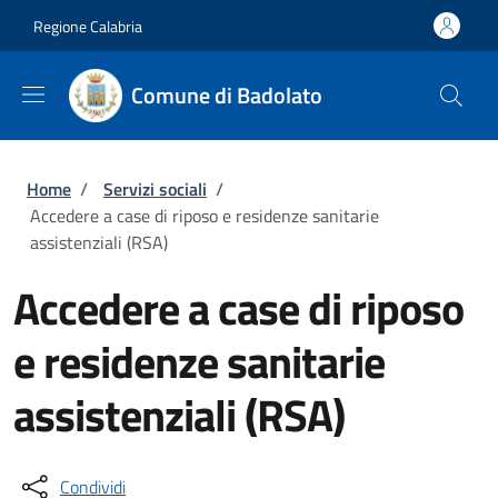
Salta al contenuto principale
Skip to footer content
Regione Calabria
Comune di Badolato
Briciole di pane
Home
/
Servizi sociali
/
Accedere a case di riposo e residenze sanitarie
assistenziali (RSA)
Accedere a case di riposo
e residenze sanitarie
assistenziali (RSA)
Condividi