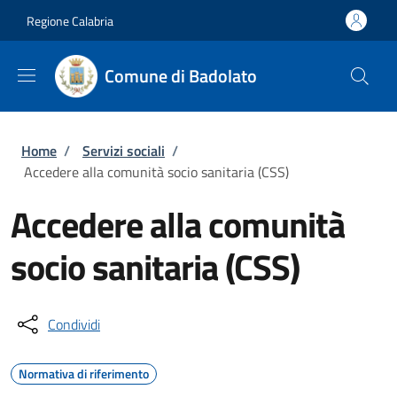
Salta al contenuto principale
Skip to footer content
Regione Calabria
Comune di Badolato
Briciole di pane
Home
/
Servizi sociali
/
Accedere alla comunità socio sanitaria (CSS)
Accedere alla comunità
socio sanitaria (CSS)
Condividi
Normativa di riferimento