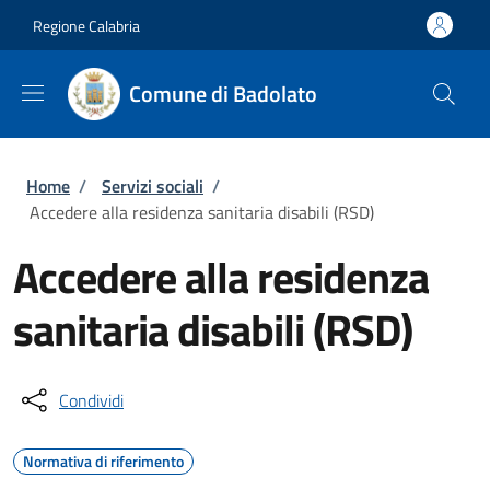
Salta al contenuto principale
Skip to footer content
Regione Calabria
Comune di Badolato
Briciole di pane
Home
/
Servizi sociali
/
Accedere alla residenza sanitaria disabili (RSD)
Accedere alla residenza
sanitaria disabili (RSD)
Condividi
Normativa di riferimento