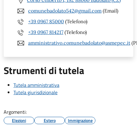
Corso Umberto I, 192 88060 Badolato (CZ)
comunebadolato542@gmail.com
(Email)
+39 0967 85000
(Telefono)
+39 0967 814217
(Telefono)
amministrativo.comunebadolato@asmepec.it
(P
Strumenti di tutela
Tutela amministrativa
Tutela giurisdizionale
Argomenti:
Elezioni
Estero
Immigrazione