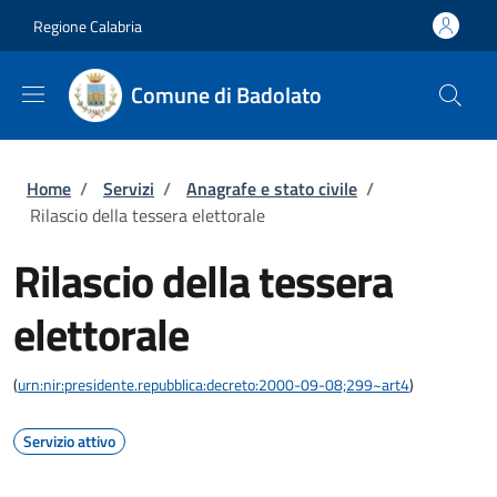
Salta al contenuto principale
Skip to footer content
Regione Calabria
Comune di Badolato
Briciole di pane
Home
/
Servizi
/
Anagrafe e stato civile
/
Rilascio della tessera elettorale
Rilascio della tessera
elettorale
(
urn:nir:presidente.repubblica:decreto:2000-09-08;299~art4
)
Servizio attivo