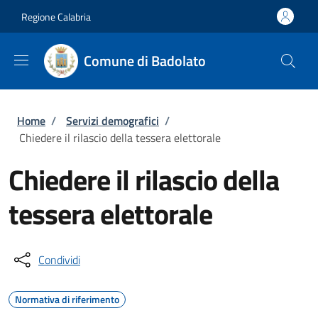
Salta al contenuto principale
Skip to footer content
Regione Calabria
Comune di Badolato
Briciole di pane
Home
/
Servizi demografici
/
Chiedere il rilascio della tessera elettorale
Chiedere il rilascio della
tessera elettorale
Condividi
Normativa di riferimento