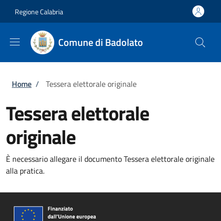
Salta al contenuto principale
Skip to footer content
Regione Calabria
Comune di Badolato
Briciole di pane
Home
/
Tessera elettorale originale
Tessera elettorale
originale
È necessario allegare il documento Tessera elettorale originale
alla pratica.