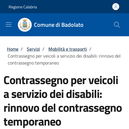
Salta al contenuto principale
Skip to footer content
Regione Calabria
Comune di Badolato
Briciole di pane
Home
/
Servizi
/
Mobilità e trasporti
/
Contrassegno per veicoli a servizio dei disabili: rinnovo del
contrassegno temporaneo
Contrassegno per veicoli
a servizio dei disabili:
rinnovo del contrassegno
temporaneo