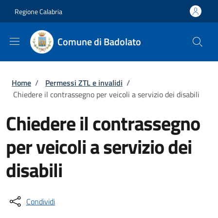
Salta al contenuto principale
Skip to footer content
Regione Calabria
Comune di Badolato
Briciole di pane
Home
/
Permessi ZTL e invalidi
/
Chiedere il contrassegno per veicoli a servizio dei disabili
Chiedere il contrassegno
per veicoli a servizio dei
disabili
Condividi