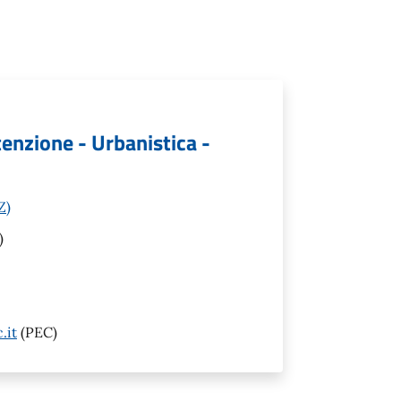
tenzione - Urbanistica -
Z)
)
.it
(PEC)