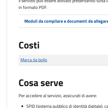
Il servizio può essere attivato presentando tutta
in formato PDF.
Moduli da compilare e documenti da allegar
Costi
Tipo di pagamento
Importo
Marca da bollo
Cosa serve
Per accedere al servizio, assicurati di avere:
SPID (sistema pubblico di identità digitale), ca