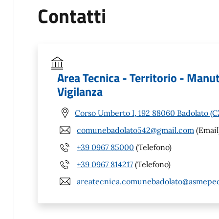
Contatti
Area Tecnica - Territorio - Manu
Vigilanza
Corso Umberto I, 192 88060 Badolato (C
comunebadolato542@gmail.com
(Email
+39 0967 85000
(Telefono)
+39 0967 814217
(Telefono)
areatecnica.comunebadolato@asmepec