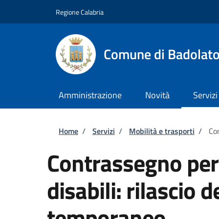
Salta al contenuto principale
Skip to footer content
Regione Calabria
Comune di Badolat
Amministrazione
Novità
Servizi
Briciole di pane
Home
/
Servizi
/
Mobilità e trasporti
/
Con
Contrassegno per v
disabili: rilascio
temporaneo