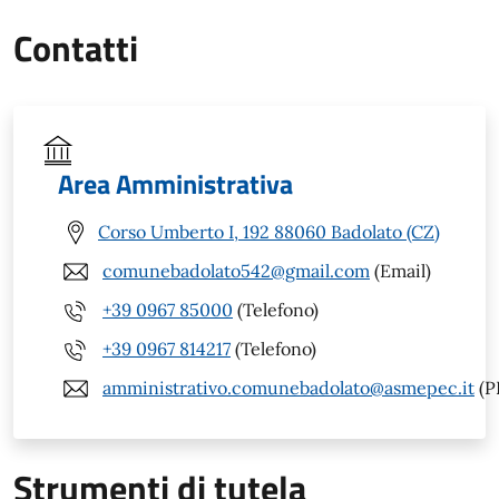
Contatti
Area Amministrativa
Corso Umberto I, 192 88060 Badolato (CZ)
comunebadolato542@gmail.com
(Email)
+39 0967 85000
(Telefono)
+39 0967 814217
(Telefono)
amministrativo.comunebadolato@asmepec.it
(P
Strumenti di tutela