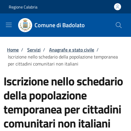
Salta al contenuto principale
Skip to footer content
Regione Calabria
Comune di Badolato
Briciole di pane
Home
/
Servizi
/
Anagrafe e stato civile
/
Iscrizione nello schedario della popolazione temporanea
per cittadini comunitari non italiani
Iscrizione nello schedario
della popolazione
temporanea per cittadini
comunitari non italiani