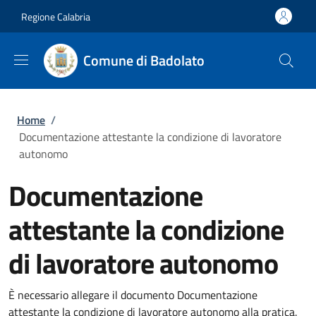
Salta al contenuto principale
Skip to footer content
Regione Calabria
Comune di Badolato
Briciole di pane
Home
/
Documentazione attestante la condizione di lavoratore
autonomo
Documentazione
attestante la condizione
di lavoratore autonomo
È necessario allegare il documento Documentazione
attestante la condizione di lavoratore autonomo alla pratica.