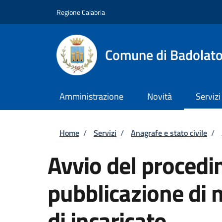
Salta al contenuto principale
Skip to footer content
Regione Calabria
Comune di Badolat
Amministrazione
Novità
Servizi
Briciole di pane
Home
/
Servizi
/
Anagrafe e stato civile
/
Avvio del procedi
pubblicazione di 
di incaricato