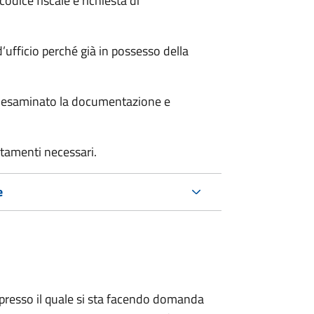
odice fiscale e richiesta di
’ufficio perché già in possesso della
er esaminato la documentazione e
rtamenti necessari.
e
presso il quale si sta facendo domanda