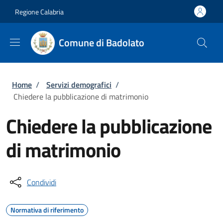
Salta al contenuto principale
Skip to footer content
Regione Calabria
Comune di Badolato
Briciole di pane
Home
/
Servizi demografici
/
Chiedere la pubblicazione di matrimonio
Chiedere la pubblicazione
di matrimonio
Condividi
Normativa di riferimento