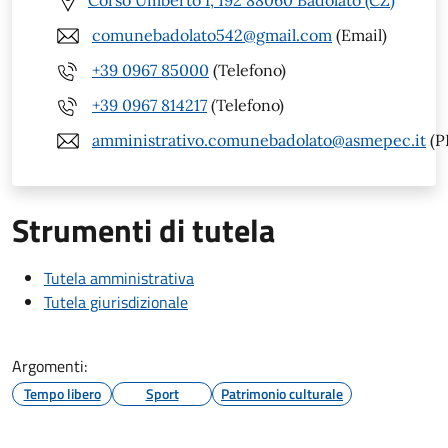
Corso Umberto I, 192 88060 Badolato (CZ)
comunebadolato542@gmail.com
(Email)
+39 0967 85000
(Telefono)
+39 0967 814217
(Telefono)
amministrativo.comunebadolato@asmepec.it
(P
Strumenti di tutela
Tutela amministrativa
Tutela giurisdizionale
Argomenti:
Tempo libero
Sport
Patrimonio culturale