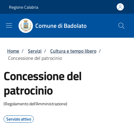
Salta al contenuto principale
Skip to footer content
Regione Calabria
Comune di Badolato
Briciole di pane
Home
/
Servizi
/
Cultura e tempo libero
/
Concessione del patrocinio
Concessione del
patrocinio
(Regolamento dell'Amministrazione)
Servizio attivo