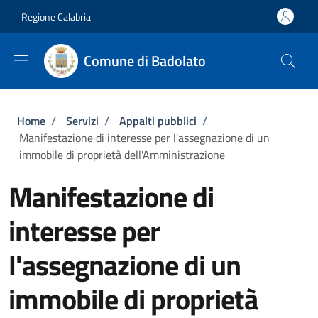
Salta al contenuto principale
Skip to footer content
Regione Calabria
Comune di Badolato
Briciole di pane
Home
/
Servizi
/
Appalti pubblici
/
Manifestazione di interesse per l'assegnazione di un
immobile di proprietà dell'Amministrazione
Manifestazione di
interesse per
l'assegnazione di un
immobile di proprietà