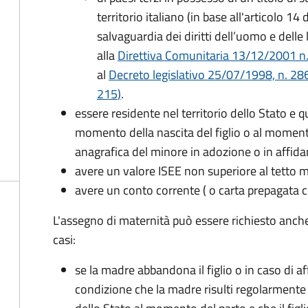
territorio italiano (in base all'articolo 
salvaguardia dei diritti dell’uomo e delle
alla
Direttiva Comunitaria 13/12/2001 n. 2
al
Decreto legislativo 25/07/1998, n. 28
215
)
.
essere residente nel territorio dello Stato e 
momento della nascita del figlio o al momento
anagrafica del minore in adozione o in affi
avere un valore ISEE non superiore al tetto
avere un conto corrente ( o carta prepagata c
L'assegno di maternità può essere richiesto anch
casi:
se la madre abbandona il figlio o in caso di af
condizione che la madre risulti regolarmente 