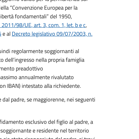
14 della “Convenzione Europea per la
 libertà fondamentali” del 1950,
011/98/UE, art. 3, com. 1, let. b e c
,
6
e al
Decreto legislativo 09/07/2003, n.
quindi regolarmente soggiornanti al
 dell’ingresso nella propria famiglia
damento preadottivo
 massimo annualmente rivalutato
on IBAN) intestato alla richiedente.
e dal padre, se maggiorenne, nei seguenti
fidamento esclusivo del figlio al padre, a
soggiornante e residente nel territorio