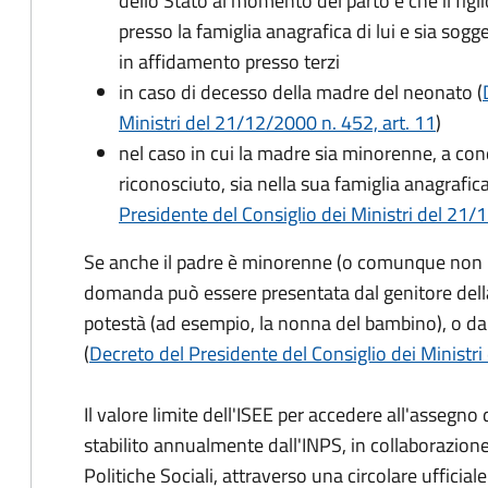
dello Stato al momento del parto e che il figli
presso la famiglia anagrafica di lui e sia sog
in affidamento presso terzi
in caso di decesso della madre del neonato (
Ministri del 21/12/2000 n. 452, art. 11
)
nel caso in cui la madre sia minorenne, a condi
riconosciuto, sia nella sua famiglia anagrafic
Presidente del Consiglio dei Ministri del 21/12
Se anche il padre è minorenne (o comunque non risu
domanda può essere presentata dal genitore dell
potestà (ad esempio, la nonna del bambino), o da
(
Decreto del Presidente del Consiglio dei Ministri
Il valore limite dell'ISEE per accedere all'assegn
stabilito annualmente dall'INPS, in collaborazione
Politiche Sociali, attraverso una circolare ufficiale