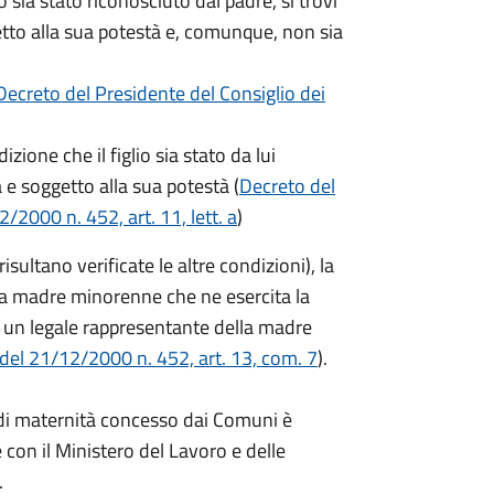
o sia stato riconosciuto dal padre, si trovi
getto alla sua potestà e, comunque, non sia
Decreto del Presidente del Consiglio dei
zione che il figlio sia stato da lui
a e soggetto alla sua potestà (
Decreto del
/2000 n. 452, art. 11, lett. a
)
ltano verificate le altre condizioni), la
a madre minorenne che ne esercita la
 un legale rappresentante della madre
 del 21/12/2000 n. 452, art. 13, com. 7
).
o di maternità concesso dai Comuni è
 con il Ministero del Lavoro e delle
.