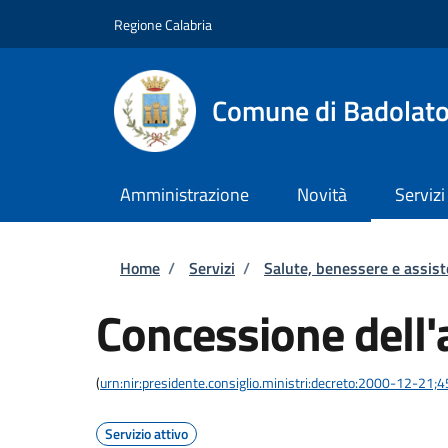
Salta al contenuto principale
Skip to footer content
Regione Calabria
Comune di Badolat
Amministrazione
Novità
Servizi
Briciole di pane
Home
/
Servizi
/
Salute, benessere e assis
Concessione dell'
(
urn:nir:presidente.consiglio.ministri:decreto:2000-12-21;
Servizio attivo