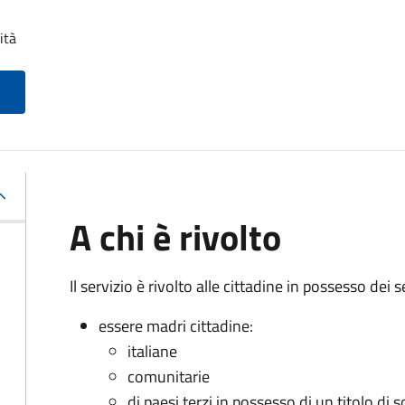
ità
A chi è rivolto
Il servizio è rivolto alle cittadine in possesso dei s
essere madri cittadine:
italiane
comunitarie
di paesi terzi in possesso di un titolo di