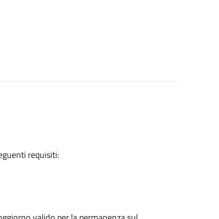
eguenti requisiti:
 soggiorno valido per la permanenza sul