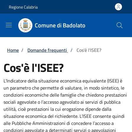
Salta al contenuto principale
Skip to footer content
Regione Calabria
Comune di Badolato
Briciole di pane
Home
/
Domande frequenti
/
Cos'è l'ISEE?
Cos'è l'ISEE?
L'Indicatore della situazione economica equivalente (ISEE) è
un parametro che permette di valutare, in modo sintetico, le
condizioni economiche delle famiglie che chiedono prestazioni
sociali agevolate o l’accesso agevolato ai servizi di pubblica
utilità, cioè prestazioni la cui erogazione dipende dalla
situazione economica del richiedente. L’ISEE consente quindi
alle Pubbliche Amministrazioni di concedere l’accesso a
condizioni agevolate a determinati servizi o agevolazioni