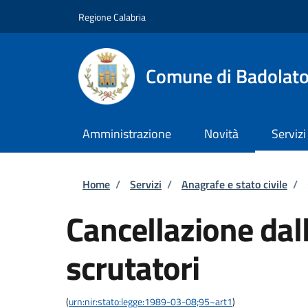
Salta al contenuto principale
Skip to footer content
Regione Calabria
Comune di Badolat
Amministrazione
Novità
Servizi
Briciole di pane
Home
/
Servizi
/
Anagrafe e stato civile
/
Cancellazione dall
scrutatori
(
urn:nir:stato:legge:1989-03-08;95~art1
)