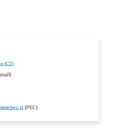
o (CZ)
mail)
smepec.it
(PEC)