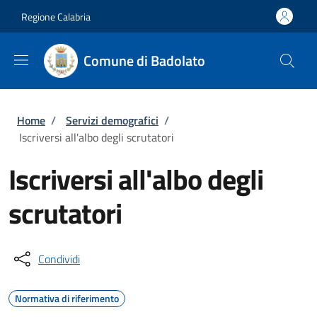
Salta al contenuto principale
Skip to footer content
Regione Calabria
Comune di Badolato
Briciole di pane
Home
/
Servizi demografici
/
Iscriversi all'albo degli scrutatori
Iscriversi all'albo degli
scrutatori
Condividi
Normativa di riferimento