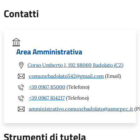
Contatti
Area Amministrativa
Corso Umberto I, 192 88060 Badolato (CZ)
comunebadolato542@gmail.com
(Email)
+39 0967 85000
(Telefono)
+39 0967 814217
(Telefono)
amministrativo.comunebadolato@asmepec.it
(P
Strumenti di tutela