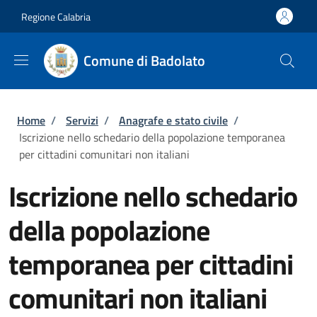
Salta al contenuto principale
Skip to footer content
Regione Calabria
Comune di Badolato
Briciole di pane
Home
/
Servizi
/
Anagrafe e stato civile
/
Iscrizione nello schedario della popolazione temporanea
per cittadini comunitari non italiani
Iscrizione nello schedario
della popolazione
temporanea per cittadini
comunitari non italiani