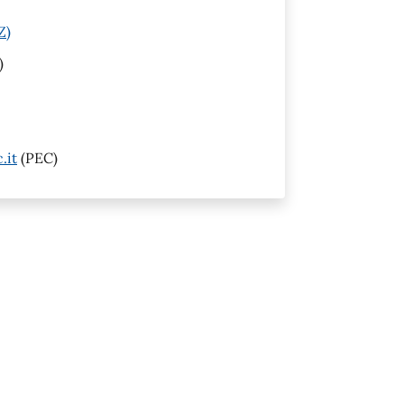
Z)
)
.it
(PEC)