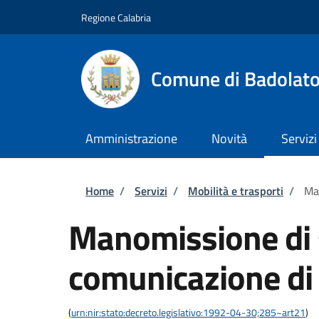
Salta al contenuto principale
Skip to footer content
Regione Calabria
Comune di Badolat
Amministrazione
Novità
Servizi
Briciole di pane
Home
/
Servizi
/
Mobilità e trasporti
/
Man
Manomissione di 
comunicazione di i
(
urn:nir:stato:decreto.legislativo:1992-04-30;285~art21
)