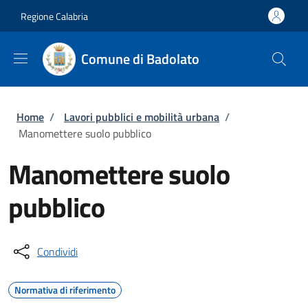
Salta al contenuto principale
Skip to footer content
Regione Calabria
Comune di Badolato
Briciole di pane
Home
/
Lavori pubblici e mobilità urbana
/
Manomettere suolo pubblico
Manomettere suolo
pubblico
Condividi
Normativa di riferimento