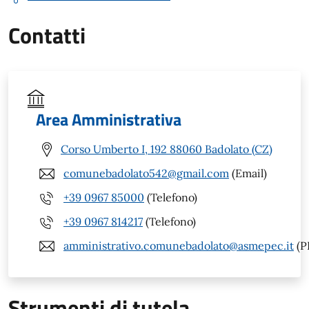
Contatti
Area Amministrativa
Corso Umberto I, 192 88060 Badolato (CZ)
comunebadolato542@gmail.com
(Email)
+39 0967 85000
(Telefono)
+39 0967 814217
(Telefono)
amministrativo.comunebadolato@asmepec.it
(P
Strumenti di tutela