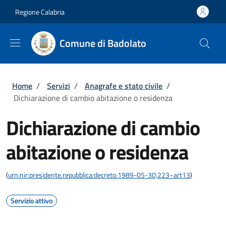
Salta al contenuto principale
Skip to footer content
Regione Calabria
Comune di Badolato
Briciole di pane
Home
/
Servizi
/
Anagrafe e stato civile
/
Dichiarazione di cambio abitazione o residenza
Dichiarazione di cambio
abitazione o residenza
(
urn:nir:presidente.repubblica:decreto:1989-05-30;223~art13
)
Servizio attivo