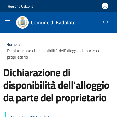
Salta al contenuto principale
Skip to footer content
Regione Calabria
Comune di Badolato
Briciole di pane
Home
/
Dichiarazione di disponibilità dell'alloggio da parte del
proprietario
Dichiarazione di
disponibilità dell'alloggio
da parte del proprietario
Scarica la modulistica