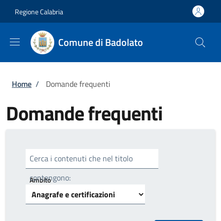
Salta al contenuto principale
Skip to footer content
Regione Calabria
Comune di Badolato
Briciole di pane
Home
/
Domande frequenti
Domande frequenti
Cerca i contenuti che nel titolo
contengono:
Ambito