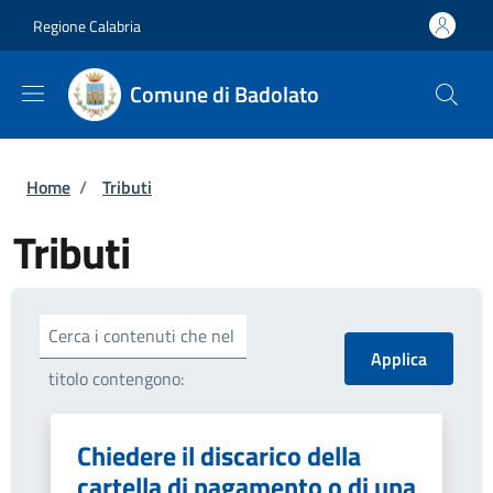
Salta al contenuto principale
Skip to footer content
Regione Calabria
Comune di Badolato
Briciole di pane
Home
/
Tributi
Tributi
Cerca i contenuti che nel
titolo contengono:
Chiedere il discarico della
cartella di pagamento o di una