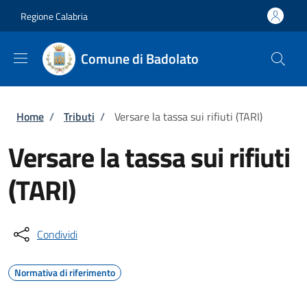
Salta al contenuto principale
Skip to footer content
Regione Calabria
Comune di Badolato
Briciole di pane
Home
/
Tributi
/
Versare la tassa sui rifiuti (TARI)
Versare la tassa sui rifiuti
(TARI)
Condividi
Normativa di riferimento