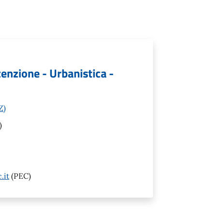
tenzione - Urbanistica -
Z)
)
.it
(PEC)