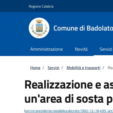
Salta al contenuto principale
Skip to footer content
Regione Calabria
Comune di Badolat
Amministrazione
Novità
Servizi
Briciole di pane
Home
/
Servizi
/
Mobilità e trasporti
/
Rea
Realizzazione e a
un'area di sosta p
(
urn:nir:presidente.repubblica:decreto:1992-12-16;495~ar