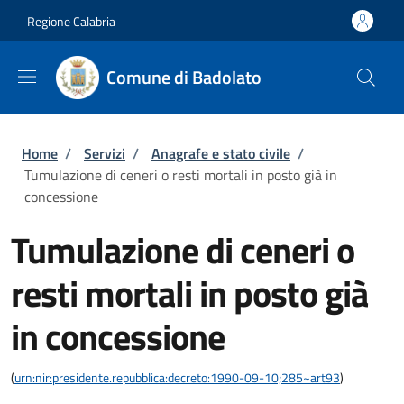
Salta al contenuto principale
Skip to footer content
Regione Calabria
Comune di Badolato
Briciole di pane
Home
/
Servizi
/
Anagrafe e stato civile
/
Tumulazione di ceneri o resti mortali in posto già in
concessione
Tumulazione di ceneri o
resti mortali in posto già
in concessione
(
urn:nir:presidente.repubblica:decreto:1990-09-10;285~art93
)