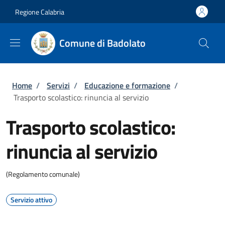
Salta al contenuto principale
Skip to footer content
Regione Calabria
Comune di Badolato
Briciole di pane
Home
/
Servizi
/
Educazione e formazione
/
Trasporto scolastico: rinuncia al servizio
Trasporto scolastico:
rinuncia al servizio
(Regolamento comunale)
Servizio attivo