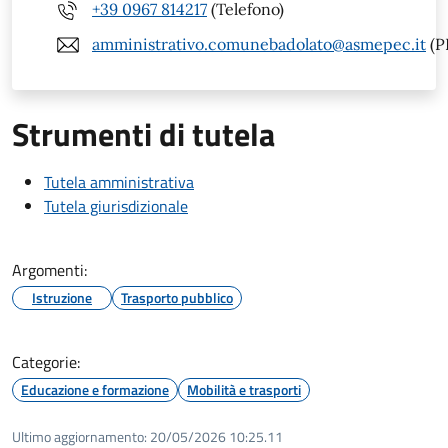
+39 0967 814217
(Telefono)
amministrativo.comunebadolato@asmepec.it
(P
Strumenti di tutela
Tutela amministrativa
Tutela giurisdizionale
Argomenti:
Istruzione
Trasporto pubblico
Categorie:
Educazione e formazione
Mobilità e trasporti
Ultimo aggiornamento:
20/05/2026 10:25.11