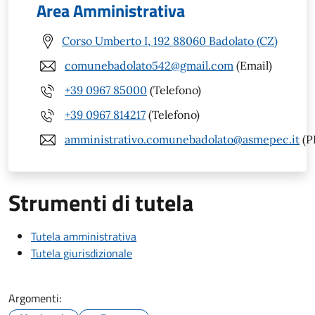
Area Amministrativa
Corso Umberto I, 192 88060 Badolato (CZ)
comunebadolato542@gmail.com
(Email)
+39 0967 85000
(Telefono)
+39 0967 814217
(Telefono)
amministrativo.comunebadolato@asmepec.it
(P
Strumenti di tutela
Tutela amministrativa
Tutela giurisdizionale
Argomenti: