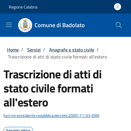
Salta al contenuto principale
Skip to footer content
Regione Calabria
Comune di Badolato
Briciole di pane
Home
/
Servizi
/
Anagrafe e stato civile
/
Trascrizione di atti di stato civile formati all'estero
Trascrizione di atti di
stato civile formati
all'estero
(
urn:nir:presidente.repubblica:decreto:2000-11-03;396
)
Servizio attivo