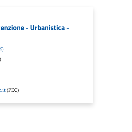
tenzione - Urbanistica -
Z)
)
.it
(PEC)