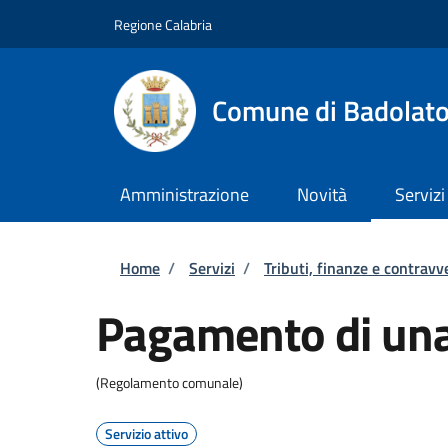
Salta al contenuto principale
Skip to footer content
Regione Calabria
Comune di Badolat
Amministrazione
Novità
Servizi
Briciole di pane
Home
/
Servizi
/
Tributi, finanze e contravv
Pagamento di una
(Regolamento comunale)
Servizio attivo