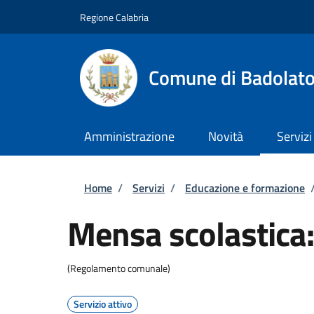
Salta al contenuto principale
Skip to footer content
Regione Calabria
Comune di Badolat
Amministrazione
Novità
Servizi
Briciole di pane
Home
/
Servizi
/
Educazione e formazione
Mensa scolastica: 
(Regolamento comunale)
Servizio attivo