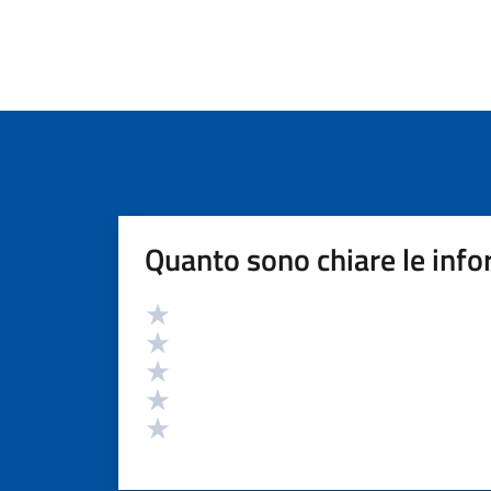
Quanto sono chiare le info
Valutazione
Valuta 5 stelle su 5
Valuta 4 stelle su 5
Valuta 3 stelle su 5
Valuta 2 stelle su 5
Valuta 1 stelle su 5