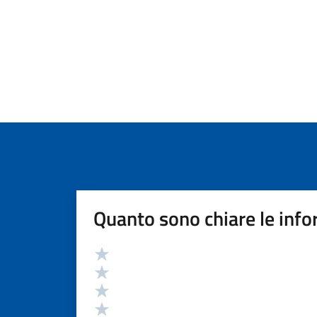
Quanto sono chiare le info
Valutazione
Valuta 5 stelle su 5
Valuta 4 stelle su 5
Valuta 3 stelle su 5
Valuta 2 stelle su 5