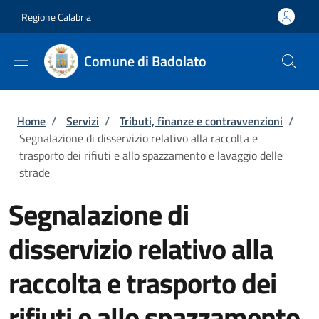
Salta al contenuto principale
Skip to footer content
Regione Calabria
Comune di Badolato
Briciole di pane
Home
/
Servizi
/
Tributi, finanze e contravvenzioni
/
Segnalazione di disservizio relativo alla raccolta e
trasporto dei rifiuti e allo spazzamento e lavaggio delle
strade
Segnalazione di
disservizio relativo alla
raccolta e trasporto dei
rifiuti e allo spazzamento