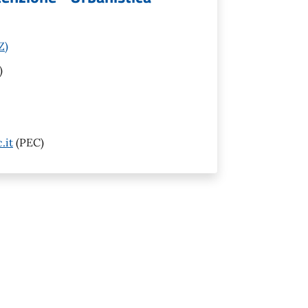
Z)
)
.it
(PEC)