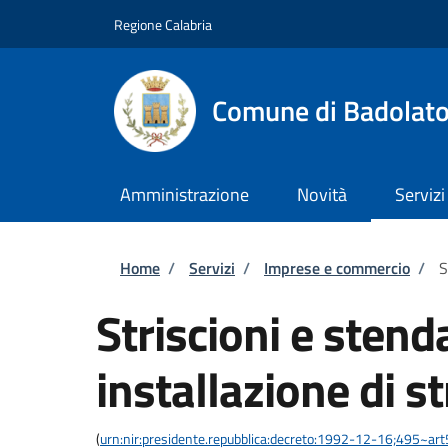
Salta al contenuto principale
Skip to footer content
Regione Calabria
Comune di Badolat
Amministrazione
Novità
Servizi
Briciole di pane
Home
/
Servizi
/
Imprese e commercio
/
S
Striscioni e stend
installazione di st
(
urn:nir:presidente.repubblica:decreto:1992-12-16;495~ar