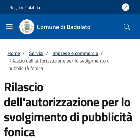
Salta al contenuto principale
Skip to footer content
Regione Calabria
Comune di Badolato
Briciole di pane
Home
/
Servizi
/
Imprese e commercio
/
Rilascio dell'autorizzazione per lo svolgimento di
pubblicità fonica
Rilascio
dell'autorizzazione per lo
svolgimento di pubblicità
fonica