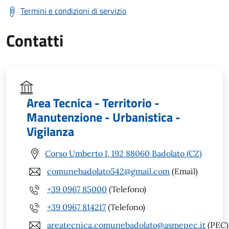
Termini e condizioni di servizio
Contatti
Area Tecnica - Territorio -
Manutenzione - Urbanistica -
Vigilanza
Corso Umberto I, 192 88060 Badolato (CZ)
comunebadolato542@gmail.com
(Email)
+39 0967 85000
(Telefono)
+39 0967 814217
(Telefono)
areatecnica.comunebadolato@asmepec.it
(PEC)