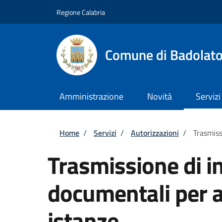
Salta al contenuto principale
Skip to footer content
Regione Calabria
Comune di Badolat
Amministrazione
Novità
Servizi
Briciole di pane
Home
/
Servizi
/
Autorizzazioni
/
Trasmiss
Trasmissione di i
documentali per al
istanze