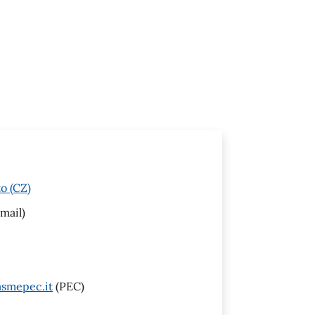
o (CZ)
mail)
smepec.it
(PEC)