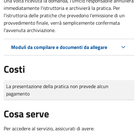
Una volta ricevuta la domanda, l'ufficio responsabile annullerà
immediatamente l'istruttoria e archivierà la pratica. Per
l’istruttoria delle pratiche che prevedono l'emissione di un
provvedimento finale, verrà semplicemente confermata
l'avvenuta archiviazione.
Moduli da compilare e documenti da allegare
Costi
Tipo di pagamento
Importo
La presentazione della pratica non prevede alcun
pagamento
Cosa serve
Per accedere al servizio, assicurati di avere: