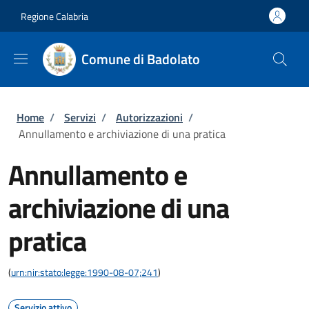
Salta al contenuto principale
Skip to footer content
Regione Calabria
Comune di Badolato
Briciole di pane
Home
/
Servizi
/
Autorizzazioni
/
Annullamento e archiviazione di una pratica
Annullamento e
archiviazione di una
pratica
(
urn:nir:stato:legge:1990-08-07;241
)
Servizio attivo