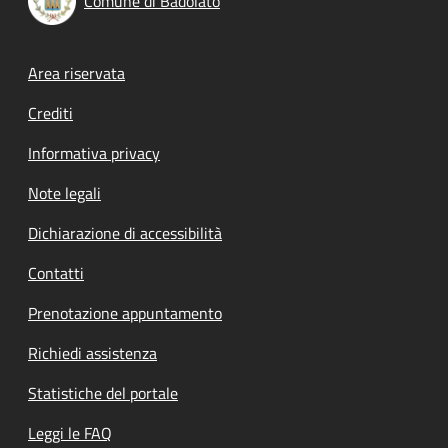
Comune di Badolato
Footer menu
Area riservata
Crediti
Informativa privacy
Note legali
Dichiarazione di accessibilità
Contatti
Prenotazione appuntamento
Richiedi assistenza
Statistiche del portale
Leggi le FAQ