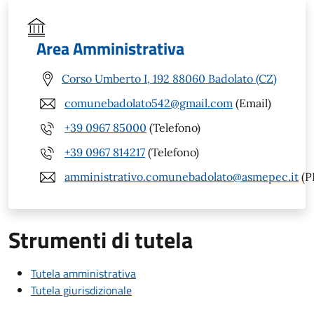
Area Amministrativa
Corso Umberto I, 192 88060 Badolato (CZ)
comunebadolato542@gmail.com
(Email)
+39 0967 85000
(Telefono)
+39 0967 814217
(Telefono)
amministrativo.comunebadolato@asmepec.it
(P
Strumenti di tutela
Tutela amministrativa
Tutela giurisdizionale