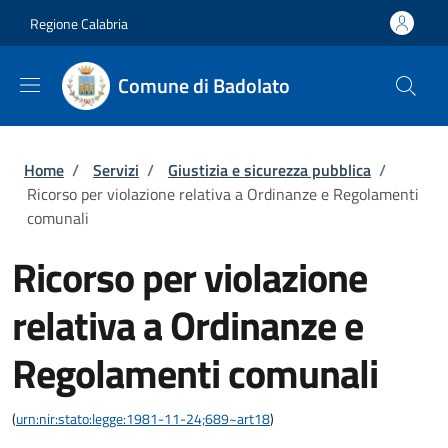
Salta al contenuto principale
Skip to footer content
Regione Calabria
Comune di Badolato
Briciole di pane
Home
/
Servizi
/
Giustizia e sicurezza pubblica
/
Ricorso per violazione relativa a Ordinanze e Regolamenti
comunali
Ricorso per violazione
relativa a Ordinanze e
Regolamenti comunali
(
urn:nir:stato:legge:1981-11-24;689~art18
)