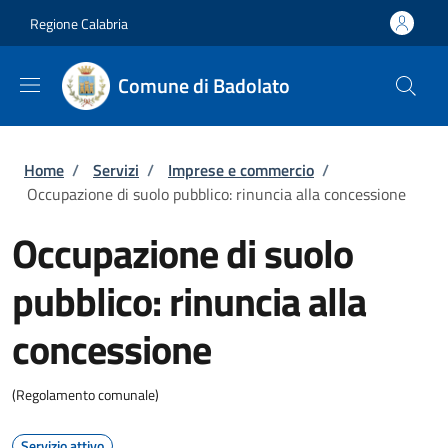
Salta al contenuto principale
Skip to footer content
Regione Calabria
Comune di Badolato
Briciole di pane
Home
/
Servizi
/
Imprese e commercio
/
Occupazione di suolo pubblico: rinuncia alla concessione
Occupazione di suolo
pubblico: rinuncia alla
concessione
(Regolamento comunale)
Servizio attivo