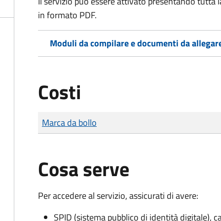
Il servizio può essere attivato presentando tutta
in formato PDF.
Moduli da compilare e documenti da allegar
Costi
Tipo di pagamento
Importo
Marca da bollo
Cosa serve
Per accedere al servizio, assicurati di avere:
SPID (sistema pubblico di identità digitale), ca