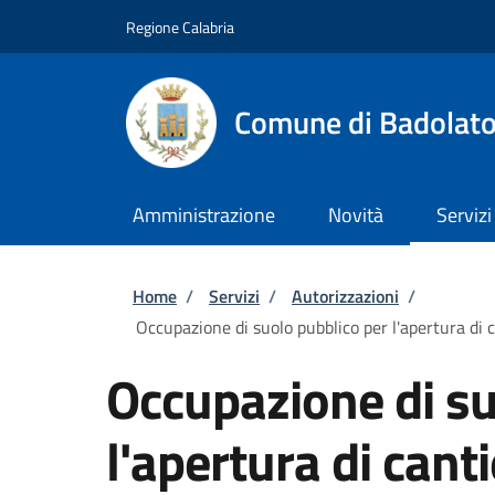
Salta al contenuto principale
Skip to footer content
Regione Calabria
Comune di Badolat
Amministrazione
Novità
Servizi
Briciole di pane
Home
/
Servizi
/
Autorizzazioni
/
Occupazione di suolo pubblico per l'apertura di c
Occupazione di su
l'apertura di cant