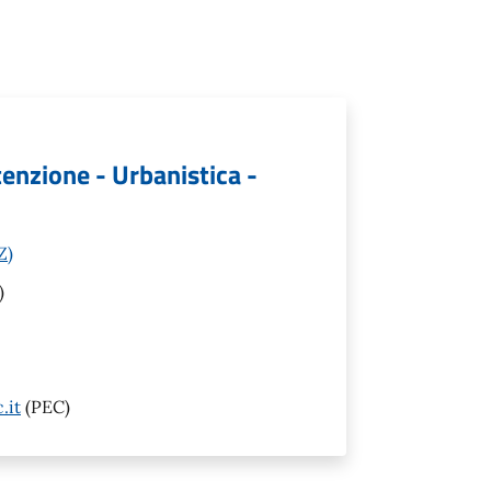
tenzione - Urbanistica -
Z)
)
.it
(PEC)