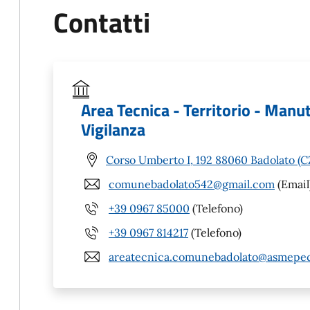
Contatti
Area Tecnica - Territorio - Manu
Vigilanza
Corso Umberto I, 192 88060 Badolato (C
comunebadolato542@gmail.com
(Email
+39 0967 85000
(Telefono)
+39 0967 814217
(Telefono)
areatecnica.comunebadolato@asmepec