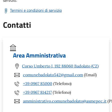
servizio.
Termini e condizioni di servizio
Contatti
Area Amministrativa
Corso Umberto I, 192 88060 Badolato (CZ)
comunebadolato542@gmail.com
(Email)
+39 0967 85000
(Telefono)
+39 0967 814217
(Telefono)
amministrativo.comunebadolato@asmepec.it
(P