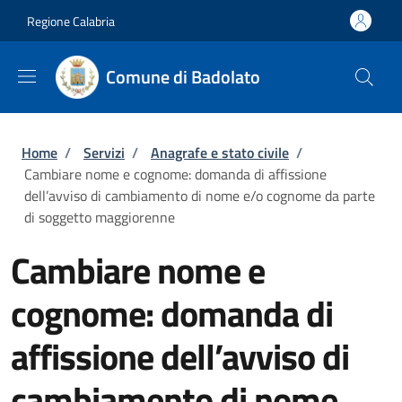
Salta al contenuto principale
Skip to footer content
Regione Calabria
Comune di Badolato
Briciole di pane
Home
/
Servizi
/
Anagrafe e stato civile
/
Cambiare nome e cognome: domanda di affissione
dell’avviso di cambiamento di nome e/o cognome da parte
di soggetto maggiorenne
Cambiare nome e
cognome: domanda di
affissione dell’avviso di
cambiamento di nome