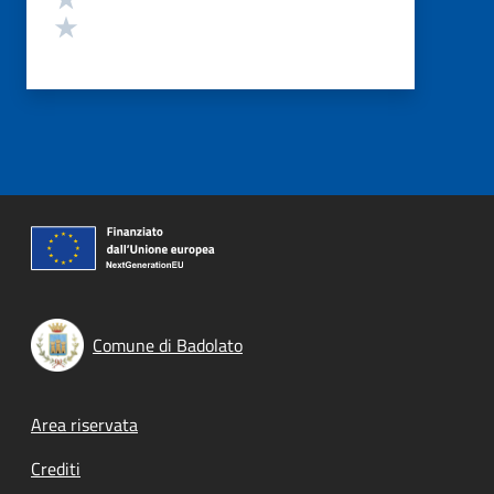
Valuta 1 stelle su 5
Comune di Badolato
Footer menu
Area riservata
Crediti