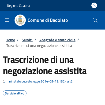
Salta al contenuto principale
Skip to footer content
Regione Calabria
Comune di Badolato
Briciole di pane
Home
/
Servizi
/
Anagrafe e stato civile
/
Trascrizione di una negoziazione assistita
Trascrizione di una
negoziazione assistita
(
urn:nir:stato:decreto.legge:2014-09-12;132~art6
)
Servizio attivo