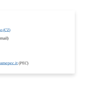
o (CZ)
mail)
smepec.it
(PEC)