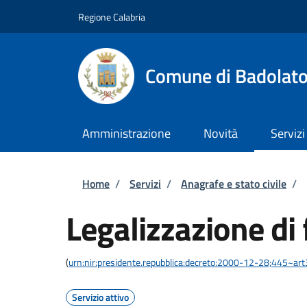
Salta al contenuto principale
Skip to footer content
Regione Calabria
Comune di Badolat
Amministrazione
Novità
Servizi
Briciole di pane
Home
/
Servizi
/
Anagrafe e stato civile
/
Legalizzazione di 
(
urn:nir:presidente.repubblica:decreto:2000-12-28;445~ar
Servizio attivo