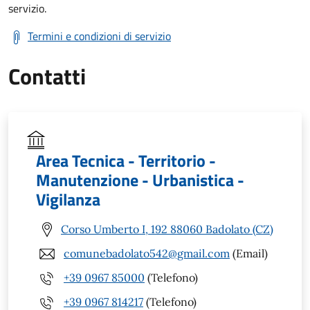
servizio.
Termini e condizioni di servizio
Contatti
Area Tecnica - Territorio -
Manutenzione - Urbanistica -
Vigilanza
Corso Umberto I, 192 88060 Badolato (CZ)
comunebadolato542@gmail.com
(Email)
+39 0967 85000
(Telefono)
+39 0967 814217
(Telefono)