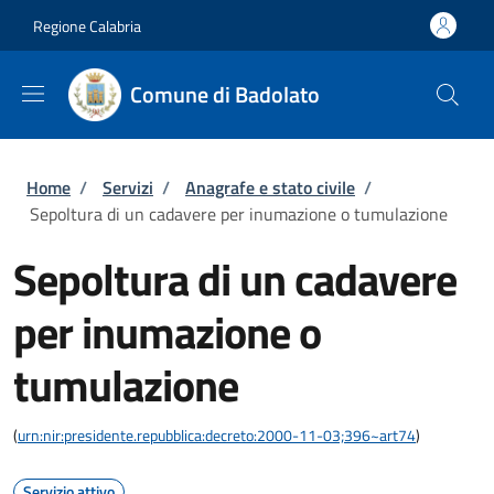
Salta al contenuto principale
Skip to footer content
Regione Calabria
Comune di Badolato
Briciole di pane
Home
/
Servizi
/
Anagrafe e stato civile
/
Sepoltura di un cadavere per inumazione o tumulazione
Sepoltura di un cadavere
per inumazione o
tumulazione
(
urn:nir:presidente.repubblica:decreto:2000-11-03;396~art74
)
Servizio attivo