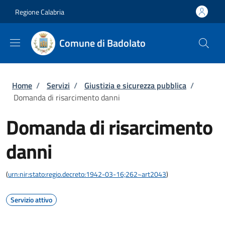
Salta al contenuto principale
Skip to footer content
Regione Calabria
Comune di Badolato
Briciole di pane
Home
/
Servizi
/
Giustizia e sicurezza pubblica
/
Domanda di risarcimento danni
Domanda di risarcimento
danni
(
urn:nir:stato:regio.decreto:1942-03-16;262~art2043
)
Servizio attivo