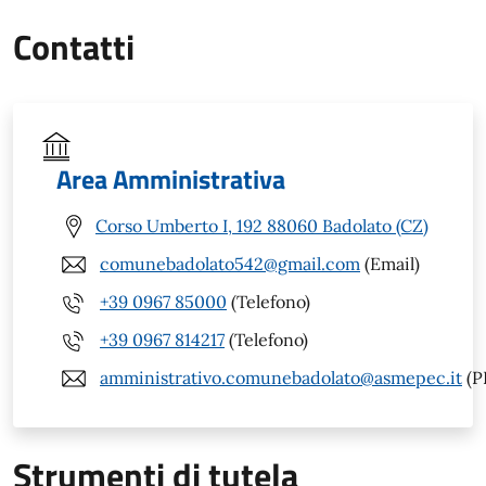
Contatti
Area Amministrativa
Corso Umberto I, 192 88060 Badolato (CZ)
comunebadolato542@gmail.com
(Email)
+39 0967 85000
(Telefono)
+39 0967 814217
(Telefono)
amministrativo.comunebadolato@asmepec.it
(P
Strumenti di tutela